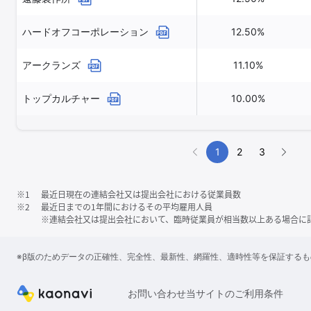
ハードオフコーポレーション
12.50%
アークランズ
11.10%
トップカルチャー
10.00%
1
2
3
※1
最近日現在の連結会社又は提出会社における従業員数
※2
最近日までの1年間におけるその平均雇用人員
※連結会社又は提出会社において、臨時従業員が相当数以上ある場合に
※β版のためデータの正確性、完全性、最新性、網羅性、適時性等を保証する
お問い合わせ
当サイトのご利用条件