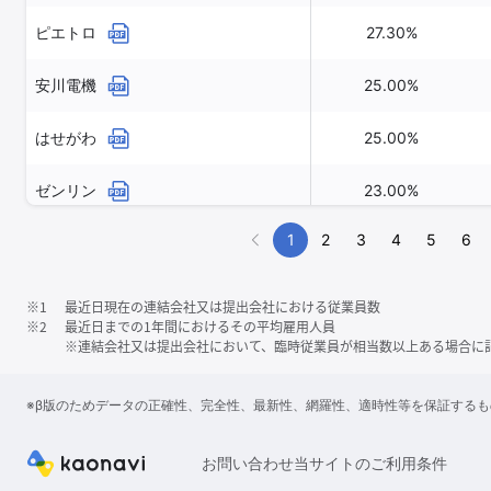
ピエトロ
27.30%
安川電機
25.00%
はせがわ
25.00%
ゼンリン
23.00%
1
2
3
4
5
6
※1
最近日現在の連結会社又は提出会社における従業員数
※2
最近日までの1年間におけるその平均雇用人員
※連結会社又は提出会社において、臨時従業員が相当数以上ある場合に
※β版のためデータの正確性、完全性、最新性、網羅性、適時性等を保証する
お問い合わせ
当サイトのご利用条件