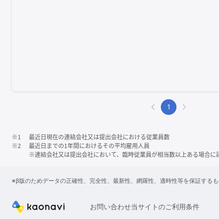
1
※1
最近日現在の連結会社又は提出会社における従業員数
※2
最近日までの1年間におけるその平均雇用人員
※連結会社又は提出会社において、臨時従業員が相当数以上ある場合に
※β版のためデータの正確性、完全性、最新性、網羅性、適時性等を保証する
お問い合わせ
当サイトのご利用条件