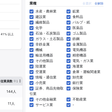
業種
全選択
全解除
水産・農林業
鉱業
建設業
食料品
繊維製品
パルプ・紙
化学
医薬品
石油・石炭製品
ゴム製品
ガラス・土石製品
鉄鋼
非鉄金属
金属製品
機械
電気機器
輸送用機器
精密機器
その他製品
電気・ガス業
陸運業
海運業
空運業
倉庫・運輸関連業
情報・通信業
卸売業
※1
※2
確認した有報締日
従業員数
臨時従業員数
小売業
銀行業
証券、商品先物取
保険業
144人
488人
2025年02月28日
引業
その他金融業
不動産業
11人
2人
2024年09月30日
サービス業
-