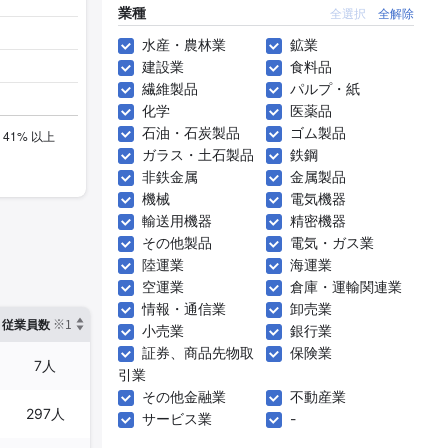
業種
全選択
全解除
水産・農林業
鉱業
建設業
食料品
繊維製品
パルプ・紙
化学
医薬品
石油・石炭製品
ゴム製品
ガラス・土石製品
鉄鋼
非鉄金属
金属製品
機械
電気機器
輸送用機器
精密機器
その他製品
電気・ガス業
陸運業
海運業
空運業
倉庫・運輸関連業
情報・通信業
卸売業
※1
※2
確認した有報締日
従業員数
臨時従業員数
小売業
銀行業
証券、商品先物取
保険業
7人
1人
2025年03月31日
引業
その他金融業
不動産業
297人
28人
2024年12月31日
サービス業
-