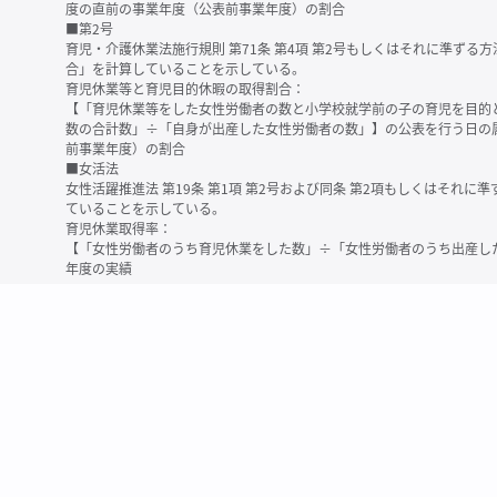
度の直前の事業年度（公表前事業年度）の割合
■第2号
育児・介護休業法施行規則 第71条 第4項 第2号もしくはそれに準ず
合」を計算していることを示している。
育児休業等と育児目的休暇の取得割合：
【「育児休業等をした女性労働者の数と小学校就学前の子の育児を目的
数の合計数」÷「自身が出産した女性労働者の数」】の公表を行う日の
前事業年度）の割合
■女活法
女性活躍推進法 第19条 第1項 第2号および同条 第2項もしくはそれ
ていることを示している。
育児休業取得率：
【「女性労働者のうち育児休業をした数」÷「女性労働者のうち出産し
年度の実績
※育児休業等とは、育児・介護休業法に規定する以下の休業のこと
・育児休業（産後パパ育休を含む）
・法第23条第2項（３歳未満の子を育てる労働者について所定労働時間
務）又は第24条第１項（小学校就学前の子を育てる労働者に関する努
業に関する制度に準ずる措置を講じた場合は、その措置に基づく休業
＜備考＞
・有価証券報告書内で算出根拠法令が明示されていなかったものについ
いる場合があります
・育児・介護休業法施行規則 第71条 第4項の第1号と第2号の数値がど