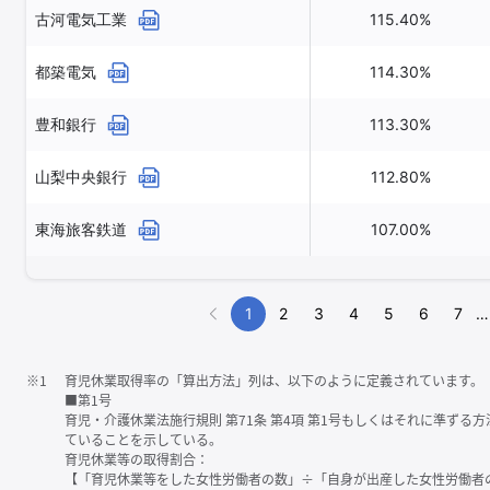
古河電気工業
115.40%
都築電気
114.30%
豊和銀行
113.30%
山梨中央銀行
112.80%
東海旅客鉄道
107.00%
1
2
3
4
5
6
7
…
※1
育児休業取得率の「算出方法」列は、以下のように定義されています。
■第1号
育児・介護休業法施行規則 第71条 第4項 第1号もしくはそれに準ず
ていることを示している。
育児休業等の取得割合：
【「育児休業等をした女性労働者の数」÷「自身が出産した女性労働者