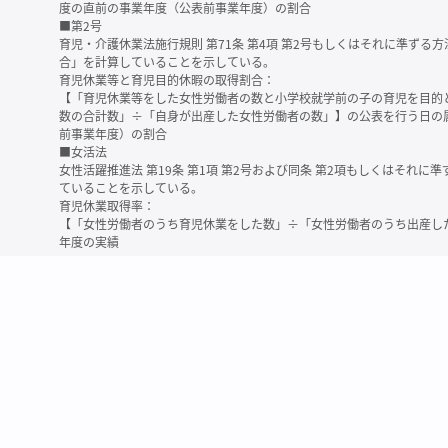
度の直前の事業年度（公表前事業年度）の割合
■第2号
育児・介護休業法施行規則 第71条 第4項 第2号もしくはそれに準ず
合」を計算していることを示している。
育児休業等と育児目的休暇の取得割合：
【「育児休業等をした女性労働者の数と小学校就学前の子の育児を目的
数の合計数」÷「自身が出産した女性労働者の数」】の公表を行う日の
前事業年度）の割合
■女活法
女性活躍推進法 第19条 第1項 第2号および同条 第2項もしくはそれ
ていることを示している。
育児休業取得率：
【「女性労働者のうち育児休業をした数」÷「女性労働者のうち出産し
年度の実績
※育児休業等とは、育児・介護休業法に規定する以下の休業のこと
・育児休業（産後パパ育休を含む）
・法第23条第2項（３歳未満の子を育てる労働者について所定労働時間
務）又は第24条第１項（小学校就学前の子を育てる労働者に関する努
業に関する制度に準ずる措置を講じた場合は、その措置に基づく休業
＜備考＞
・有価証券報告書内で算出根拠法令が明示されていなかったものについ
いる場合があります
・育児・介護休業法施行規則 第71条 第4項の第1号と第2号の数値がど