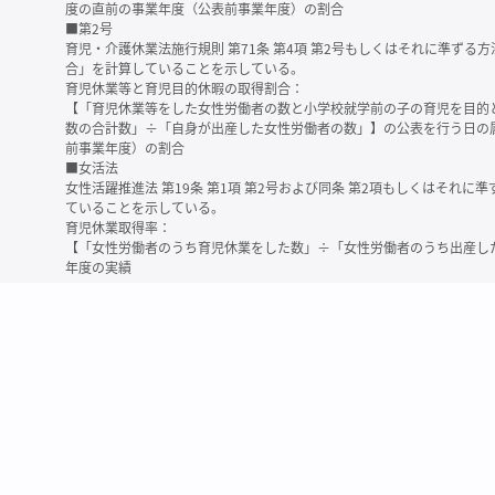
度の直前の事業年度（公表前事業年度）の割合
■第2号
育児・介護休業法施行規則 第71条 第4項 第2号もしくはそれに準ず
合」を計算していることを示している。
育児休業等と育児目的休暇の取得割合：
【「育児休業等をした女性労働者の数と小学校就学前の子の育児を目的
数の合計数」÷「自身が出産した女性労働者の数」】の公表を行う日の
前事業年度）の割合
■女活法
女性活躍推進法 第19条 第1項 第2号および同条 第2項もしくはそれ
ていることを示している。
育児休業取得率：
【「女性労働者のうち育児休業をした数」÷「女性労働者のうち出産し
年度の実績
※育児休業等とは、育児・介護休業法に規定する以下の休業のこと
・育児休業（産後パパ育休を含む）
・法第23条第2項（３歳未満の子を育てる労働者について所定労働時間
務）又は第24条第１項（小学校就学前の子を育てる労働者に関する努
業に関する制度に準ずる措置を講じた場合は、その措置に基づく休業
＜備考＞
・有価証券報告書内で算出根拠法令が明示されていなかったものについ
いる場合があります
・育児・介護休業法施行規則 第71条 第4項の第1号と第2号の数値がど