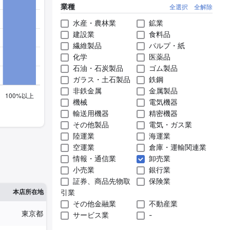
業種
全選択
全解除
水産・農林業
鉱業
建設業
食料品
繊維製品
パルプ・紙
化学
医薬品
石油・石炭製品
ゴム製品
ガラス・土石製品
鉄鋼
非鉄金属
金属製品
機械
電気機器
輸送用機器
精密機器
その他製品
電気・ガス業
陸運業
海運業
空運業
倉庫・運輸関連業
情報・通信業
卸売業
小売業
銀行業
証券、商品先物取
保険業
※1
※2
本店所在地
引業
従業員数
臨時従業員数
その他金融業
不動産業
東京都
757人
-
サービス業
-