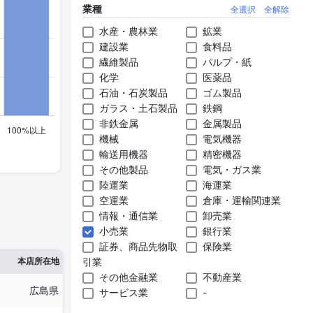
業種
全選択
全解除
水産・農林業
鉱業
建設業
食料品
繊維製品
パルプ・紙
化学
医薬品
石油・石炭製品
ゴム製品
ガラス・土石製品
鉄鋼
非鉄金属
金属製品
機械
電気機器
輸送用機器
精密機器
その他製品
電気・ガス業
陸運業
海運業
空運業
倉庫・運輸関連業
情報・通信業
卸売業
小売業
銀行業
証券、商品先物取
保険業
※1
※2
本店所在地
引業
従業員数
臨時従業員数
その他金融業
不動産業
広島県
2,792人
2,100人
サービス業
-