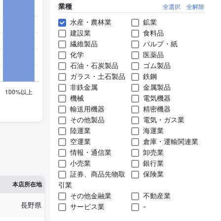
業種
全選択
全解除
水産・農林業
鉱業
建設業
食料品
繊維製品
パルプ・紙
化学
医薬品
石油・石炭製品
ゴム製品
ガラス・土石製品
鉄鋼
非鉄金属
金属製品
機械
電気機器
輸送用機器
精密機器
その他製品
電気・ガス業
陸運業
海運業
空運業
倉庫・運輸関連業
情報・通信業
卸売業
小売業
銀行業
証券、商品先物取
保険業
※1
※2
本店所在地
引業
従業員数
臨時従業員数
その他金融業
不動産業
長野県
3,267人
-
サービス業
-