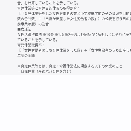
合」を計算していることを示している。
育児休業等と育児目的休暇の取得割合：
【「育児休業等をした女性労働者の数と小学校就学前の子の育児を目的
数の合計数」÷「自身が出産した女性労働者の数」】の公表を行う日の
前事業年度）の割合
■女活法
女性活躍推進法 第19条 第1項 第2号および同条 第2項もしくはそれ
ていることを示している。
育児休業取得率：
【「女性労働者のうち育児休業をした数」÷「女性労働者のうち出産し
年度の実績
※育児休業等とは、育児・介護休業法に規定する以下の休業のこと
・育児休業（産後パパ育休を含む）
・法第23条第2項（３歳未満の子を育てる労働者について所定労働時間
務）又は第24条第１項（小学校就学前の子を育てる労働者に関する努
業に関する制度に準ずる措置を講じた場合は、その措置に基づく休業
＜備考＞
・有価証券報告書内で算出根拠法令が明示されていなかったものについ
いる場合があります
・育児・介護休業法施行規則 第71条 第4項の第1号と第2号の数値がど
を記載しています
・「女性労働者の数」の定義は企業によって異なる可能性があります（
※2
最近日現在の連結会社又は提出会社における従業員数