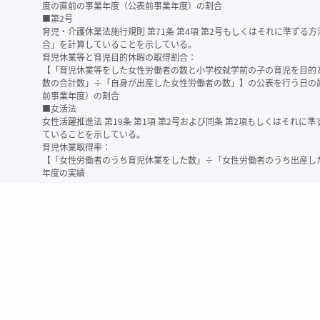
度の直前の事業年度（公表前事業年度）の割合
■第2号
育児・介護休業法施行規則 第71条 第4項 第2号もしくはそれに準ず
合」を計算していることを示している。
育児休業等と育児目的休暇の取得割合：
【「育児休業等をした女性労働者の数と小学校就学前の子の育児を目的
数の合計数」÷「自身が出産した女性労働者の数」】の公表を行う日の
前事業年度）の割合
■女活法
女性活躍推進法 第19条 第1項 第2号および同条 第2項もしくはそれ
ていることを示している。
育児休業取得率：
【「女性労働者のうち育児休業をした数」÷「女性労働者のうち出産し
年度の実績
※育児休業等とは、育児・介護休業法に規定する以下の休業のこと
・育児休業（産後パパ育休を含む）
・法第23条第2項（３歳未満の子を育てる労働者について所定労働時間
務）又は第24条第１項（小学校就学前の子を育てる労働者に関する努
業に関する制度に準ずる措置を講じた場合は、その措置に基づく休業
＜備考＞
・有価証券報告書内で算出根拠法令が明示されていなかったものについ
いる場合があります
・育児・介護休業法施行規則 第71条 第4項の第1号と第2号の数値がど