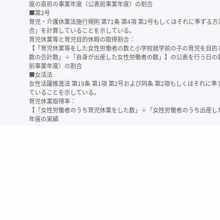
度の直前の事業年度（公表前事業年度）の割合
■第2号
育児・介護休業法施行規則 第71条 第4項 第2号もしくはそれに準ず
合」を計算していることを示している。
育児休業等と育児目的休暇の取得割合：
【「育児休業等をした女性労働者の数と小学校就学前の子の育児を目的
数の合計数」÷「自身が出産した女性労働者の数」】の公表を行う日の
前事業年度）の割合
■女活法
女性活躍推進法 第19条 第1項 第2号および同条 第2項もしくはそれ
ていることを示している。
育児休業取得率：
【「女性労働者のうち育児休業をした数」÷「女性労働者のうち出産し
年度の実績
※育児休業等とは、育児・介護休業法に規定する以下の休業のこと
・育児休業（産後パパ育休を含む）
・法第23条第2項（３歳未満の子を育てる労働者について所定労働時間
務）又は第24条第１項（小学校就学前の子を育てる労働者に関する努
業に関する制度に準ずる措置を講じた場合は、その措置に基づく休業
＜備考＞
・有価証券報告書内で算出根拠法令が明示されていなかったものについ
いる場合があります
・育児・介護休業法施行規則 第71条 第4項の第1号と第2号の数値がど