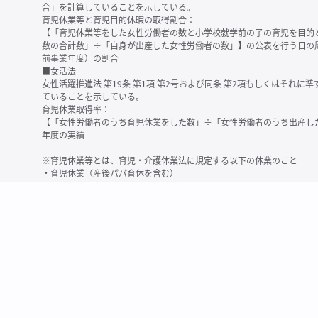
合」を計算していることを示している。
育児休業等と育児目的休暇の取得割合：
【「育児休業等をした女性労働者の数と小学校就学前の子の育児を目的
数の合計数」÷「自身が出産した女性労働者の数」】の公表を行う日の
前事業年度）の割合
■女活法
女性活躍推進法 第19条 第1項 第2号および同条 第2項もしくはそれ
ていることを示している。
育児休業取得率：
【「女性労働者のうち育児休業をした数」÷「女性労働者のうち出産し
年度の実績
※育児休業等とは、育児・介護休業法に規定する以下の休業のこと
・育児休業（産後パパ育休を含む）
・法第23条第2項（３歳未満の子を育てる労働者について所定労働時間
務）又は第24条第１項（小学校就学前の子を育てる労働者に関する努
業に関する制度に準ずる措置を講じた場合は、その措置に基づく休業
＜備考＞
・有価証券報告書内で算出根拠法令が明示されていなかったものについ
いる場合があります
・育児・介護休業法施行規則 第71条 第4項の第1号と第2号の数値がど
を記載しています
・「女性労働者の数」の定義は企業によって異なる可能性があります（
※2
最近日現在の連結会社又は提出会社における従業員数