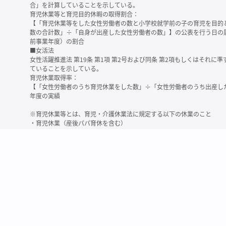
合」を計算していることを示している。
育児休業等と育児目的休暇の取得割合：
【「育児休業等をした女性労働者の数と小学校就学前の子の育児を目的
数の合計数」÷「自身が出産した女性労働者の数」】の公表を行う日の
前事業年度）の割合
■女活法
女性活躍推進法 第19条 第1項 第2号および同条 第2項もしくはそれ
ていることを示している。
育児休業取得率：
【「女性労働者のうち育児休業をした数」÷「女性労働者のうち出産し
年度の実績
※育児休業等とは、育児・介護休業法に規定する以下の休業のこと
・育児休業（産後パパ育休を含む）
・法第23条第2項（３歳未満の子を育てる労働者について所定労働時間
務）又は第24条第１項（小学校就学前の子を育てる労働者に関する努
業に関する制度に準ずる措置を講じた場合は、その措置に基づく休業
＜備考＞
・有価証券報告書内で算出根拠法令が明示されていなかったものについ
いる場合があります
・育児・介護休業法施行規則 第71条 第4項の第1号と第2号の数値がど
を記載しています
・「女性労働者の数」の定義は企業によって異なる可能性があります（
※2
最近日現在の連結会社又は提出会社における従業員数