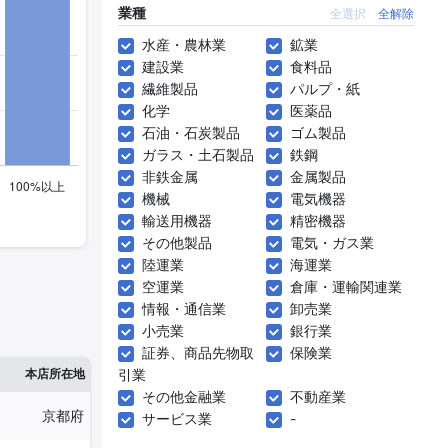
業種
全選択
全解除
水産・農林業
鉱業
建設業
食料品
繊維製品
パルプ・紙
化学
医薬品
石油・石炭製品
ゴム製品
ガラス・土石製品
鉄鋼
非鉄金属
金属製品
機械
電気機器
輸送用機器
精密機器
その他製品
電気・ガス業
陸運業
海運業
空運業
倉庫・運輸関連業
情報・通信業
卸売業
小売業
銀行業
証券、商品先物取
保険業
※1
※2
本店所在地
引業
従業員数
臨時従業員数
その他金融業
不動産業
京都府
570人
7人
サービス業
-