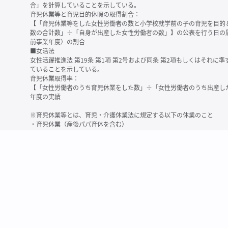
合」を計算していることを示している。
育児休業等と育児目的休暇の取得割合：
【「育児休業等をした女性労働者の数と小学校就学前の子の育児を目的
数の合計数」÷「自身が出産した女性労働者の数」】の公表を行う日の
前事業年度）の割合
■女活法
女性活躍推進法 第19条 第1項 第2号および同条 第2項もしくはそれ
ていることを示している。
育児休業取得率：
【「女性労働者のうち育児休業をした数」÷「女性労働者のうち出産し
年度の実績
※育児休業等とは、育児・介護休業法に規定する以下の休業のこと
・育児休業（産後パパ育休を含む）
・法第23条第2項（３歳未満の子を育てる労働者について所定労働時間
務）又は第24条第１項（小学校就学前の子を育てる労働者に関する努
業に関する制度に準ずる措置を講じた場合は、その措置に基づく休業
＜備考＞
・有価証券報告書内で算出根拠法令が明示されていなかったものについ
いる場合があります
・育児・介護休業法施行規則 第71条 第4項の第1号と第2号の数値がど
を記載しています
・「女性労働者の数」の定義は企業によって異なる可能性があります（
※2
最近日現在の連結会社又は提出会社における従業員数