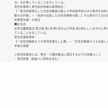
合」を計算していることを示している。
育児休業等と育児目的休暇の取得割合：
【「育児休業等をした女性労働者の数と小学校就学前の子の育児を目的
数の合計数」÷「自身が出産した女性労働者の数」】の公表を行う日の
前事業年度）の割合
■女活法
女性活躍推進法 第19条 第1項 第2号および同条 第2項もしくはそれ
ていることを示している。
育児休業取得率：
【「女性労働者のうち育児休業をした数」÷「女性労働者のうち出産し
年度の実績
※育児休業等とは、育児・介護休業法に規定する以下の休業のこと
・育児休業（産後パパ育休を含む）
・法第23条第2項（３歳未満の子を育てる労働者について所定労働時間
務）又は第24条第１項（小学校就学前の子を育てる労働者に関する努
業に関する制度に準ずる措置を講じた場合は、その措置に基づく休業
＜備考＞
・有価証券報告書内で算出根拠法令が明示されていなかったものについ
いる場合があります
・育児・介護休業法施行規則 第71条 第4項の第1号と第2号の数値がど
を記載しています
・「女性労働者の数」の定義は企業によって異なる可能性があります（
※2
最近日現在の連結会社又は提出会社における従業員数