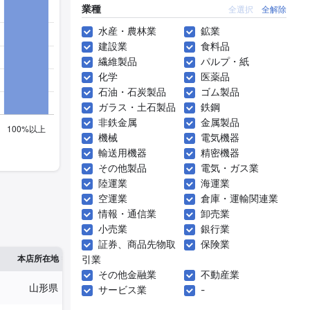
業種
全選択
全解除
水産・農林業
鉱業
建設業
食料品
繊維製品
パルプ・紙
化学
医薬品
石油・石炭製品
ゴム製品
ガラス・土石製品
鉄鋼
非鉄金属
金属製品
機械
電気機器
輸送用機器
精密機器
その他製品
電気・ガス業
陸運業
海運業
空運業
倉庫・運輸関連業
情報・通信業
卸売業
小売業
銀行業
証券、商品先物取
保険業
※1
※2
本店所在地
引業
従業員数
臨時従業員数
その他金融業
不動産業
山形県
829人
-
サービス業
-