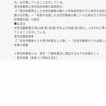
合」を計算していることを示している。
育児休業等と育児目的休暇の取得割合：
【「育児休業等をした女性労働者の数と小学校就学前の子の育児を目的
数の合計数」÷「自身が出産した女性労働者の数」】の公表を行う日の
前事業年度）の割合
■女活法
女性活躍推進法 第19条 第1項 第2号および同条 第2項もしくはそれ
ていることを示している。
育児休業取得率：
【「女性労働者のうち育児休業をした数」÷「女性労働者のうち出産し
年度の実績
※育児休業等とは、育児・介護休業法に規定する以下の休業のこと
・育児休業（産後パパ育休を含む）
・法第23条第2項（３歳未満の子を育てる労働者について所定労働時間
務）又は第24条第１項（小学校就学前の子を育てる労働者に関する努
業に関する制度に準ずる措置を講じた場合は、その措置に基づく休業
＜備考＞
・有価証券報告書内で算出根拠法令が明示されていなかったものについ
いる場合があります
・育児・介護休業法施行規則 第71条 第4項の第1号と第2号の数値がど
を記載しています
・「女性労働者の数」の定義は企業によって異なる可能性があります（
※2
最近日現在の連結会社又は提出会社における従業員数