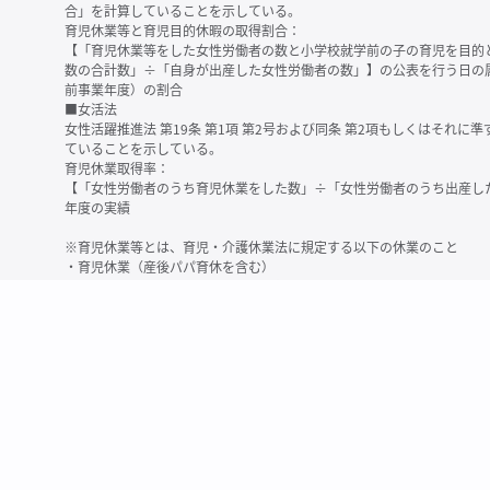
合」を計算していることを示している。
育児休業等と育児目的休暇の取得割合：
【「育児休業等をした女性労働者の数と小学校就学前の子の育児を目的
数の合計数」÷「自身が出産した女性労働者の数」】の公表を行う日の
前事業年度）の割合
■女活法
女性活躍推進法 第19条 第1項 第2号および同条 第2項もしくはそれ
ていることを示している。
育児休業取得率：
【「女性労働者のうち育児休業をした数」÷「女性労働者のうち出産し
年度の実績
※育児休業等とは、育児・介護休業法に規定する以下の休業のこと
・育児休業（産後パパ育休を含む）
・法第23条第2項（３歳未満の子を育てる労働者について所定労働時間
務）又は第24条第１項（小学校就学前の子を育てる労働者に関する努
業に関する制度に準ずる措置を講じた場合は、その措置に基づく休業
＜備考＞
・有価証券報告書内で算出根拠法令が明示されていなかったものについ
いる場合があります
・育児・介護休業法施行規則 第71条 第4項の第1号と第2号の数値がど
を記載しています
・「女性労働者の数」の定義は企業によって異なる可能性があります（
※2
最近日現在の連結会社又は提出会社における従業員数