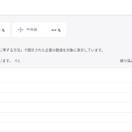
-
--
中央値
%
%
それに準ずる方法」で開示された企業の数値を対象に表示しています。
ます。 ※1
絞り込