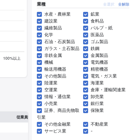
業種
全選択
全解除
水産・農林業
鉱業
建設業
食料品
繊維製品
パルプ・紙
化学
医薬品
石油・石炭製品
ゴム製品
ガラス・土石製品
鉄鋼
非鉄金属
金属製品
機械
電気機器
輸送用機器
精密機器
その他製品
電気・ガス業
陸運業
海運業
空運業
倉庫・運輸関連業
情報・通信業
卸売業
小売業
銀行業
証券、商品先物取
保険業
※1
※2
引業
確認した有報締日
従業員数
臨時従業員数
その他金融業
不動産業
サービス業
-