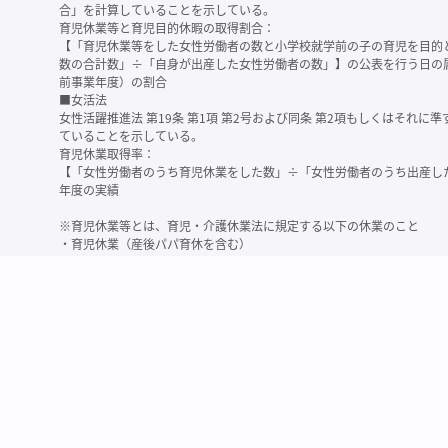
合」を計算していることを示している。
育児休業等と育児目的休暇の取得割合：
【「育児休業等をした女性労働者の数と小学校就学前の子の育児を目的
数の合計数」÷「自身が出産した女性労働者の数」】の公表を行う日の
前事業年度）の割合
■女活法
女性活躍推進法 第19条 第1項 第2号および同条 第2項もしくはそれ
ていることを示している。
育児休業取得率：
【「女性労働者のうち育児休業をした数」÷「女性労働者のうち出産し
年度の実績
※育児休業等とは、育児・介護休業法に規定する以下の休業のこと
・育児休業（産後パパ育休を含む）
・法第23条第2項（３歳未満の子を育てる労働者について所定労働時間
務）又は第24条第１項（小学校就学前の子を育てる労働者に関する努
業に関する制度に準ずる措置を講じた場合は、その措置に基づく休業
＜備考＞
・有価証券報告書内で算出根拠法令が明示されていなかったものについ
いる場合があります
・育児・介護休業法施行規則 第71条 第4項の第1号と第2号の数値がど
を記載しています
・「女性労働者の数」の定義は企業によって異なる可能性があります（
※2
最近日現在の連結会社又は提出会社における従業員数