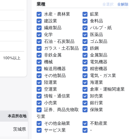
業種
全選択
全解除
水産・農林業
鉱業
建設業
食料品
繊維製品
パルプ・紙
化学
医薬品
石油・石炭製品
ゴム製品
ガラス・土石製品
鉄鋼
非鉄金属
金属製品
機械
電気機器
輸送用機器
精密機器
その他製品
電気・ガス業
陸運業
海運業
空運業
倉庫・運輸関連業
情報・通信業
卸売業
小売業
銀行業
証券、商品先物取
保険業
※1
※2
本店所在地
引業
従業員数
臨時従業員数
その他金融業
不動産業
茨城県
624人
1,618人
サービス業
-