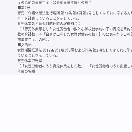
度の直前の事業年度（公表前事業年度）の割合
■第2号
育児・介護休業法施行規則 第71条 第4項 第2号もしくはそれに準ず
合」を計算していることを示している。
育児休業等と育児目的休暇の取得割合：
【「育児休業等をした女性労働者の数と小学校就学前の子の育児を目的
数の合計数」÷「自身が出産した女性労働者の数」】の公表を行う日の
前事業年度）の割合
■女活法
女性活躍推進法 第19条 第1項 第2号および同条 第2項もしくはそれ
ていることを示している。
育児休業取得率：
【「女性労働者のうち育児休業をした数」÷「女性労働者のうち出産し
年度の実績
※育児休業等とは、育児・介護休業法に規定する以下の休業のこと
・育児休業（産後パパ育休を含む）
・法第23条第2項（３歳未満の子を育てる労働者について所定労働時間
務）又は第24条第１項（小学校就学前の子を育てる労働者に関する努
業に関する制度に準ずる措置を講じた場合は、その措置に基づく休業
＜備考＞
・有価証券報告書内で算出根拠法令が明示されていなかったものについ
いる場合があります
・育児・介護休業法施行規則 第71条 第4項の第1号と第2号の数値がど