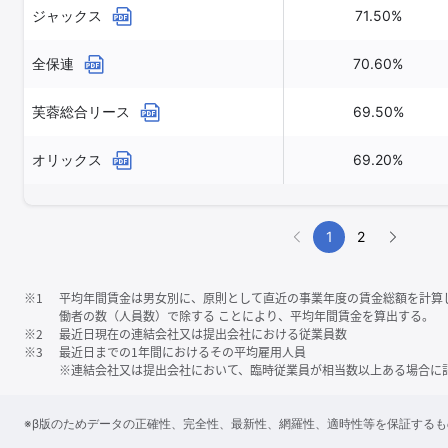
ジャックス
71.50%
全保連
70.60%
芙蓉総合リース
69.50%
オリックス
69.20%
1
2
※1
平均年間賃金は男女別に、原則として直近の事業年度の賃金総額を計算
働者の数（人員数）で除する ことにより、平均年間賃金を算出する。
※2
最近日現在の連結会社又は提出会社における従業員数
※3
最近日までの1年間におけるその平均雇用人員
※連結会社又は提出会社において、臨時従業員が相当数以上ある場合に
※β版のためデータの正確性、完全性、最新性、網羅性、適時性等を保証する