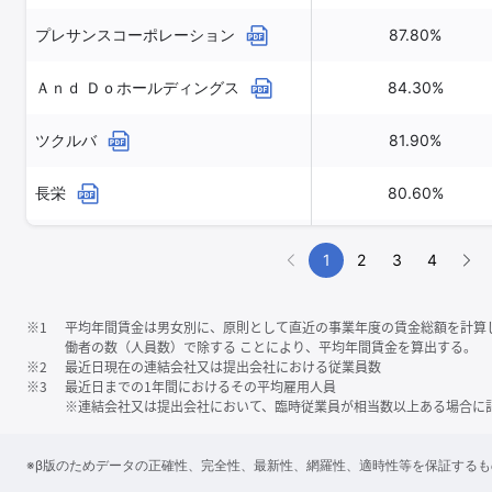
プレサンスコーポレーション
87.80%
Ａｎｄ Ｄｏホールディングス
84.30%
ツクルバ
81.90%
長栄
80.60%
ジェイ・エス・ビー
79.90%
1
2
3
4
※1
平均年間賃金は男女別に、原則として直近の事業年度の賃金総額を計算
働者の数（人員数）で除する ことにより、平均年間賃金を算出する。
※2
最近日現在の連結会社又は提出会社における従業員数
※3
最近日までの1年間におけるその平均雇用人員
※連結会社又は提出会社において、臨時従業員が相当数以上ある場合に
※β版のためデータの正確性、完全性、最新性、網羅性、適時性等を保証する