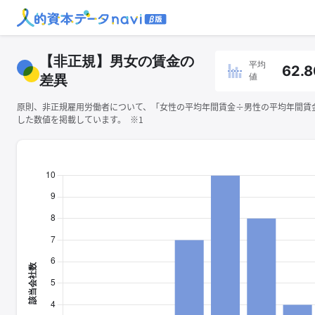
【非正規】男女の賃金の
平均
62.8
値
差異
原則、非正規雇用労働者について、「女性の平均年間賃金÷男性の平均年間賃金×
した数値を掲載しています。 ※1