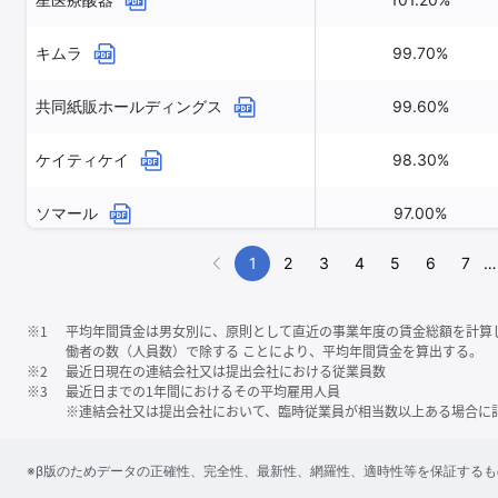
キムラ
99.70%
共同紙販ホールディングス
99.60%
ケイティケイ
98.30%
ソマール
97.00%
1
2
3
4
5
6
7
…
※1
平均年間賃金は男女別に、原則として直近の事業年度の賃金総額を計算
働者の数（人員数）で除する ことにより、平均年間賃金を算出する。
※2
最近日現在の連結会社又は提出会社における従業員数
※3
最近日までの1年間におけるその平均雇用人員
※連結会社又は提出会社において、臨時従業員が相当数以上ある場合に
※β版のためデータの正確性、完全性、最新性、網羅性、適時性等を保証する