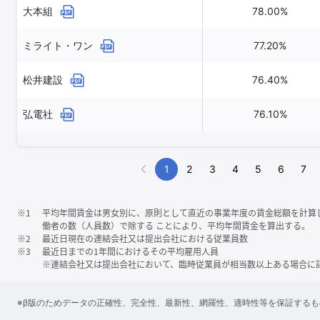
大本組
78.00%
ミライト・ワン
77.20%
松井建設
76.40%
弘電社
76.10%
1
2
3
4
5
6
7
※1
平均年間賃金は男女別に、原則として直近の事業年度の賃金総額を計算
働者の数（人員数）で除する ことにより、平均年間賃金を算出する。
※2
最近日現在の連結会社又は提出会社における従業員数
※3
最近日までの1年間におけるその平均雇用人員
※連結会社又は提出会社において、臨時従業員が相当数以上ある場合に
※β版のためデータの正確性、完全性、最新性、網羅性、適時性等を保証する