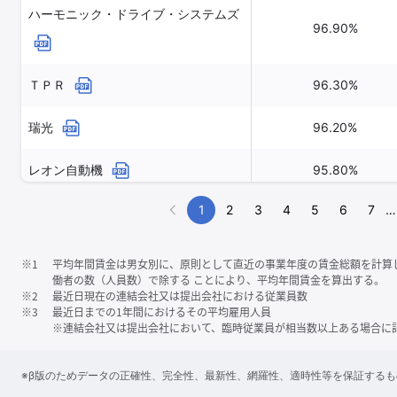
ハーモニック・ドライブ・システムズ
96.90%
ＴＰＲ
96.30%
瑞光
96.20%
レオン自動機
95.80%
1
2
3
4
5
6
7
…
※1
平均年間賃金は男女別に、原則として直近の事業年度の賃金総額を計算
働者の数（人員数）で除する ことにより、平均年間賃金を算出する。
※2
最近日現在の連結会社又は提出会社における従業員数
※3
最近日までの1年間におけるその平均雇用人員
※連結会社又は提出会社において、臨時従業員が相当数以上ある場合に
※β版のためデータの正確性、完全性、最新性、網羅性、適時性等を保証する