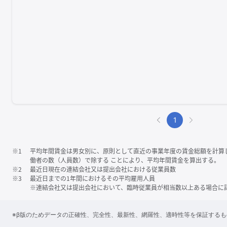
1
※1
平均年間賃金は男女別に、原則として直近の事業年度の賃金総額を計算
働者の数（人員数）で除する ことにより、平均年間賃金を算出する。
※2
最近日現在の連結会社又は提出会社における従業員数
※3
最近日までの1年間におけるその平均雇用人員
※連結会社又は提出会社において、臨時従業員が相当数以上ある場合に
※β版のためデータの正確性、完全性、最新性、網羅性、適時性等を保証する