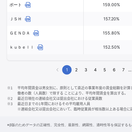
ポート
159.00%
ＪＳＨ
157.20%
ＧＥＮＤＡ
155.80%
ｋｕｂｅｌｌ
152.50%
1
2
3
4
5
6
7
…
※1
平均年間賃金は男女別に、原則として直近の事業年度の賃金総額を計算
働者の数（人員数）で除する ことにより、平均年間賃金を算出する。
※2
最近日現在の連結会社又は提出会社における従業員数
※3
最近日までの1年間におけるその平均雇用人員
※連結会社又は提出会社において、臨時従業員が相当数以上ある場合に
※β版のためデータの正確性、完全性、最新性、網羅性、適時性等を保証する