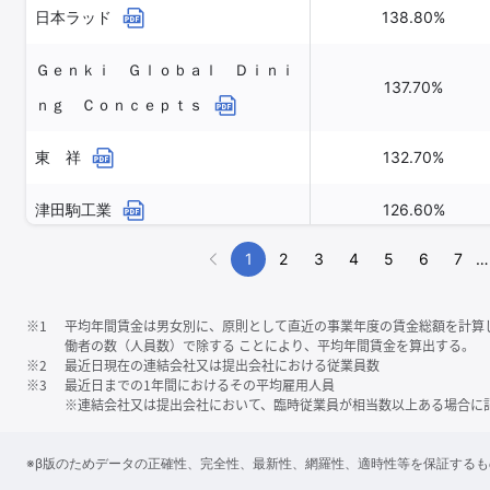
日本ラッド
138.80%
Ｇｅｎｋｉ Ｇｌｏｂａｌ Ｄｉｎｉ
137.70%
ｎｇ Ｃｏｎｃｅｐｔｓ
東 祥
132.70%
津田駒工業
126.60%
1
2
3
4
5
6
7
…
※1
平均年間賃金は男女別に、原則として直近の事業年度の賃金総額を計算
働者の数（人員数）で除する ことにより、平均年間賃金を算出する。
※2
最近日現在の連結会社又は提出会社における従業員数
※3
最近日までの1年間におけるその平均雇用人員
※連結会社又は提出会社において、臨時従業員が相当数以上ある場合に
※β版のためデータの正確性、完全性、最新性、網羅性、適時性等を保証する