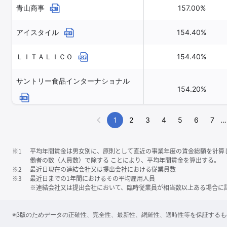
青山商事
157.00%
アイスタイル
154.40%
ＬＩＴＡＬＩＣＯ
154.40%
サントリー食品インターナショナル
154.20%
1
2
3
4
5
6
7
…
※1
平均年間賃金は男女別に、原則として直近の事業年度の賃金総額を計算
働者の数（人員数）で除する ことにより、平均年間賃金を算出する。
※2
最近日現在の連結会社又は提出会社における従業員数
※3
最近日までの1年間におけるその平均雇用人員
※連結会社又は提出会社において、臨時従業員が相当数以上ある場合に
※β版のためデータの正確性、完全性、最新性、網羅性、適時性等を保証する