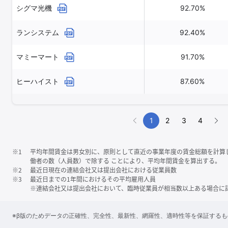
シグマ光機
92.70%
ランシステム
92.40%
マミーマート
91.70%
ヒーハイスト
87.60%
1
2
3
4
※1
平均年間賃金は男女別に、原則として直近の事業年度の賃金総額を計算
働者の数（人員数）で除する ことにより、平均年間賃金を算出する。
※2
最近日現在の連結会社又は提出会社における従業員数
※3
最近日までの1年間におけるその平均雇用人員
※連結会社又は提出会社において、臨時従業員が相当数以上ある場合に
※β版のためデータの正確性、完全性、最新性、網羅性、適時性等を保証する