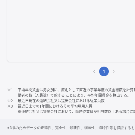
1
※1
平均年間賃金は男女別に、原則として直近の事業年度の賃金総額を計算
働者の数（人員数）で除する ことにより、平均年間賃金を算出する。
※2
最近日現在の連結会社又は提出会社における従業員数
※3
最近日までの1年間におけるその平均雇用人員
※連結会社又は提出会社において、臨時従業員が相当数以上ある場合に
※β版のためデータの正確性、完全性、最新性、網羅性、適時性等を保証する