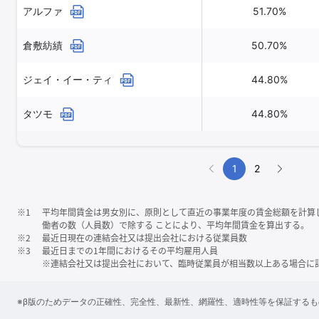
アルファ
51.70%
倉敷紡績
50.70%
ジェイ・イー・ティ
44.80%
タツモ
44.80%
1
2
※1
平均年間賃金は男女別に、原則として直近の事業年度の賃金総額を計算
働者の数（人員数）で除する ことにより、平均年間賃金を算出する。
※2
最近日現在の連結会社又は提出会社における従業員数
※3
最近日までの1年間におけるその平均雇用人員
※連結会社又は提出会社において、臨時従業員が相当数以上ある場合に
※β版のためデータの正確性、完全性、最新性、網羅性、適時性等を保証する