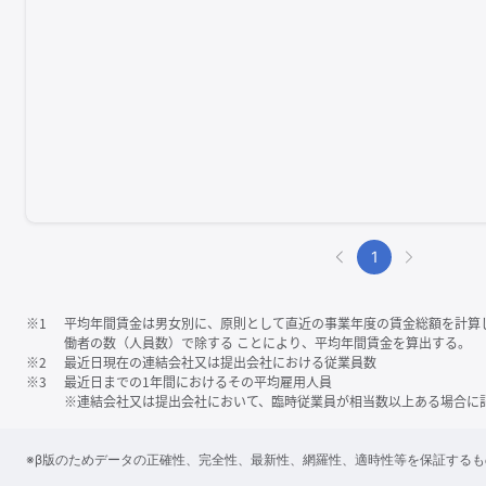
1
※1
平均年間賃金は男女別に、原則として直近の事業年度の賃金総額を計算
働者の数（人員数）で除する ことにより、平均年間賃金を算出する。
※2
最近日現在の連結会社又は提出会社における従業員数
※3
最近日までの1年間におけるその平均雇用人員
※連結会社又は提出会社において、臨時従業員が相当数以上ある場合に
※β版のためデータの正確性、完全性、最新性、網羅性、適時性等を保証する