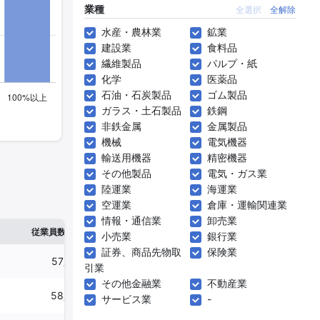
業種
全選択
全解除
水産・農林業
鉱業
建設業
食料品
繊維製品
パルプ・紙
化学
医薬品
石油・石炭製品
ゴム製品
ガラス・土石製品
鉄鋼
非鉄金属
金属製品
機械
電気機器
輸送用機器
精密機器
その他製品
電気・ガス業
陸運業
海運業
空運業
倉庫・運輸関連業
情報・通信業
卸売業
※1
※2
確認した有報締日
従業員数
臨時従業員数
小売業
銀行業
証券、商品先物取
保険業
57人
4人
2025年03月31日
引業
その他金融業
不動産業
58人
-
2025年02月28日
サービス業
-