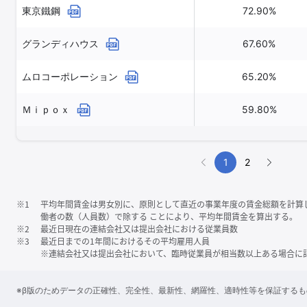
東京鐵鋼
72.90%
グランディハウス
67.60%
ムロコーポレーション
65.20%
Ｍｉｐｏｘ
59.80%
1
2
※1
平均年間賃金は男女別に、原則として直近の事業年度の賃金総額を計算
働者の数（人員数）で除する ことにより、平均年間賃金を算出する。
※2
最近日現在の連結会社又は提出会社における従業員数
※3
最近日までの1年間におけるその平均雇用人員
※連結会社又は提出会社において、臨時従業員が相当数以上ある場合に
※β版のためデータの正確性、完全性、最新性、網羅性、適時性等を保証する