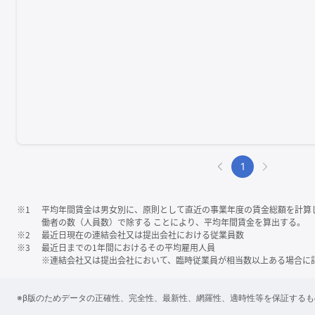
1
※1
平均年間賃金は男女別に、原則として直近の事業年度の賃金総額を計算
働者の数（人員数）で除する ことにより、平均年間賃金を算出する。
※2
最近日現在の連結会社又は提出会社における従業員数
※3
最近日までの1年間におけるその平均雇用人員
※連結会社又は提出会社において、臨時従業員が相当数以上ある場合に
※β版のためデータの正確性、完全性、最新性、網羅性、適時性等を保証する