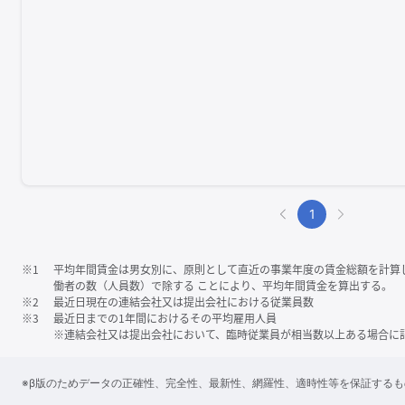
1
※1
平均年間賃金は男女別に、原則として直近の事業年度の賃金総額を計算
働者の数（人員数）で除する ことにより、平均年間賃金を算出する。
※2
最近日現在の連結会社又は提出会社における従業員数
※3
最近日までの1年間におけるその平均雇用人員
※連結会社又は提出会社において、臨時従業員が相当数以上ある場合に
※β版のためデータの正確性、完全性、最新性、網羅性、適時性等を保証する