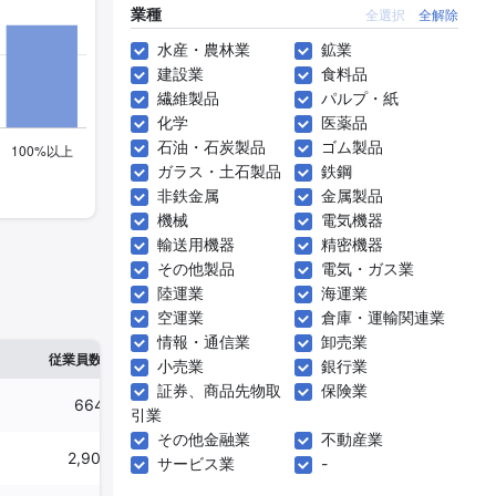
業種
全選択
全解除
水産・農林業
鉱業
建設業
食料品
繊維製品
パルプ・紙
化学
医薬品
石油・石炭製品
ゴム製品
ガラス・土石製品
鉄鋼
非鉄金属
金属製品
機械
電気機器
輸送用機器
精密機器
その他製品
電気・ガス業
陸運業
海運業
空運業
倉庫・運輸関連業
情報・通信業
卸売業
※1
※2
確認した有報締日
従業員数
臨時従業員数
小売業
銀行業
証券、商品先物取
保険業
664人
5,661人
2025年03月31日
引業
その他金融業
不動産業
2,904人
2,972人
2025年03月31日
サービス業
-