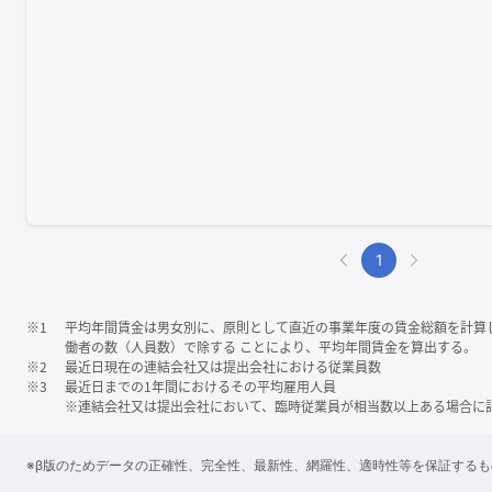
1
※1
平均年間賃金は男女別に、原則として直近の事業年度の賃金総額を計算
働者の数（人員数）で除する ことにより、平均年間賃金を算出する。
※2
最近日現在の連結会社又は提出会社における従業員数
※3
最近日までの1年間におけるその平均雇用人員
※連結会社又は提出会社において、臨時従業員が相当数以上ある場合に
※β版のためデータの正確性、完全性、最新性、網羅性、適時性等を保証する