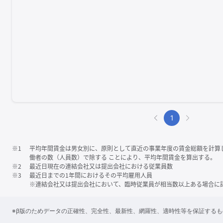
1
※1
平均年間賃金は男女別に、原則として直近の事業年度の賃金総額を計算
働者の数（人員数）で除する ことにより、平均年間賃金を算出する。
※2
最近日現在の連結会社又は提出会社における従業員数
※3
最近日までの1年間におけるその平均雇用人員
※連結会社又は提出会社において、臨時従業員が相当数以上ある場合に
※β版のためデータの正確性、完全性、最新性、網羅性、適時性等を保証する