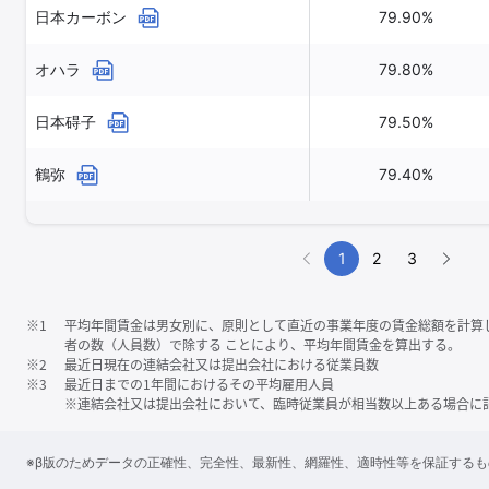
日本カーボン
79.90%
オハラ
79.80%
日本碍子
79.50%
鶴弥
79.40%
1
2
3
※1
平均年間賃金は男女別に、原則として直近の事業年度の賃金総額を計算
者の数（人員数）で除する ことにより、平均年間賃金を算出する。
※2
最近日現在の連結会社又は提出会社における従業員数
※3
最近日までの1年間におけるその平均雇用人員
※連結会社又は提出会社において、臨時従業員が相当数以上ある場合に
※β版のためデータの正確性、完全性、最新性、網羅性、適時性等を保証する