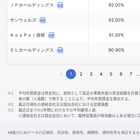
ＪＰホールディングス
92.00%
サンウェルズ
92.00%
ＫｅｅＰｅｒ技研
91.30%
ＣＬホールディングス
90.90%
1
2
3
4
5
6
7
…
※1
平均年間賃金は男女別に、原則として直近の事業年度の賃金総額を計算
者の数（人員数）で除する ことにより、平均年間賃金を算出する。
※2
最近日現在の連結会社又は提出会社における従業員数
※3
最近日までの1年間におけるその平均雇用人員
※連結会社又は提出会社において、臨時従業員が相当数以上ある場合に
※β版のためデータの正確性、完全性、最新性、網羅性、適時性等を保証する