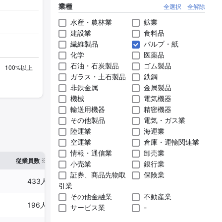
業種
全選択
全解除
水産・農林業
鉱業
建設業
食料品
繊維製品
パルプ・紙
化学
医薬品
石油・石炭製品
ゴム製品
ガラス・土石製品
鉄鋼
非鉄金属
金属製品
機械
電気機器
輸送用機器
精密機器
その他製品
電気・ガス業
陸運業
海運業
空運業
倉庫・運輸関連業
情報・通信業
卸売業
※1
※2
確認した有報締日
従業員数
臨時従業員数
小売業
銀行業
証券、商品先物取
保険業
433人
15人
2025年03月31日
引業
その他金融業
不動産業
196人
-
2024年05月31日
サービス業
-