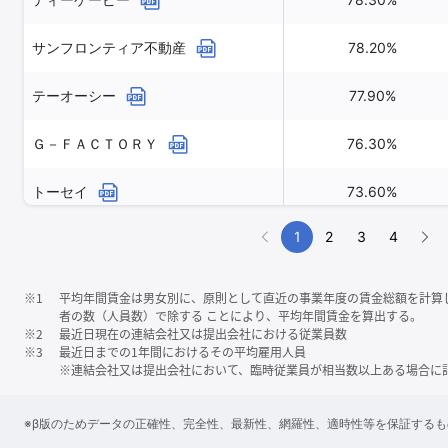
サンフロンティア不動産
78.20%
テーオーシー
77.90%
Ｇ－ＦＡＣＴＯＲＹ
76.30%
トーセイ
73.60%
1
2
3
4
※1
平均年間賃金は男女別に、原則として直近の事業年度の賃金総額を計算
者の数（人員数）で除する ことにより、平均年間賃金を算出する。
※2
最近日現在の連結会社又は提出会社における従業員数
※3
最近日までの1年間におけるその平均雇用人員
※連結会社又は提出会社において、臨時従業員が相当数以上ある場合に
※β版のためデータの正確性、完全性、最新性、網羅性、適時性等を保証する